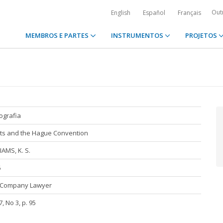
Out
English
Español
Français
MEMBROS E PARTES
INSTRUMENTOS
PROJETOS
iografia
ts and the Hague Convention
IAMS, K. S.
6
 Company Lawyer
7, No 3, p. 95