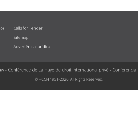
vo)
Calls for Tender
Sitemap
Advertência jurídica
aw - Conférence de La Haye de droit international privé - Conferencia
© HCCH 1951-2026. All Rights Reserved.