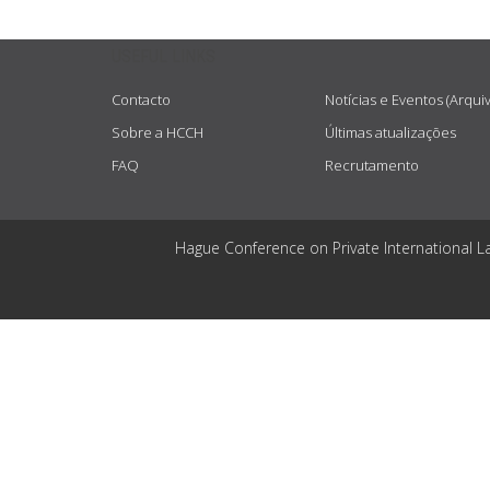
USEFUL LINKS
Contacto
Notícias e Eventos (Arqui
Sobre a HCCH
Últimas atualizações
FAQ
Recrutamento
Hague Conference on Private International L