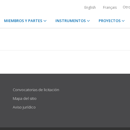
Otr
English
Français
MIEMBROS Y PARTES
INSTRUMENTOS
PROYECTOS
Convocatorias de licitación
Mapa del sitio
Aviso jurídico