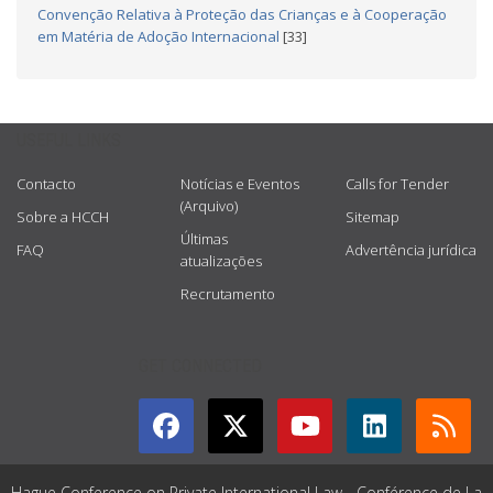
Convenção Relativa à Proteção das Crianças e à Cooperação
em Matéria de Adoção Internacional
[33]
USEFUL LINKS
Contacto
Notícias e Eventos
Calls for Tender
(Arquivo)
Sobre a HCCH
Sitemap
Últimas
FAQ
Advertência jurídica
atualizações
Recrutamento
GET CONNECTED
Hague Conference on Private International Law - Conférence de La