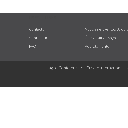
USEFUL LINKS
Contacto
Notícias e Eventos (Arqui
Sobre a HCCH
Últimas atualizações
FAQ
Recrutamento
Hague Conference on Private International L