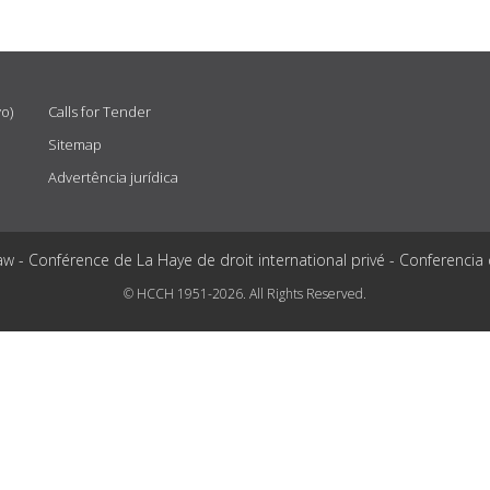
vo)
Calls for Tender
Sitemap
Advertência jurídica
aw - Conférence de La Haye de droit international privé - Conferencia
© HCCH 1951-2026. All Rights Reserved.