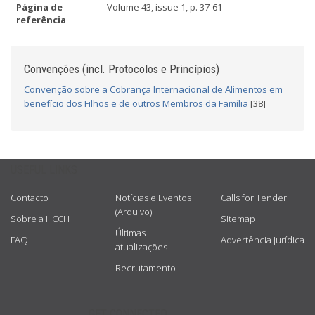
Página de
Volume 43, issue 1, p. 37-61
referência
Convenções (incl. Protocolos e Princípios)
Convenção sobre a Cobrança Internacional de Alimentos em
benefício dos Filhos e de outros Membros da Família
[38]
USEFUL LINKS
Contacto
Notícias e Eventos
Calls for Tender
(Arquivo)
Sobre a HCCH
Sitemap
Últimas
FAQ
Advertência jurídica
atualizações
Recrutamento
GET CONNECTED