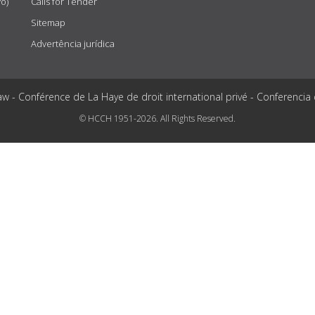
vo)
Calls for Tender
Sitemap
Advertência jurídica
aw - Conférence de La Haye de droit international privé - Conferencia
© HCCH 1951-2026. All Rights Reserved.