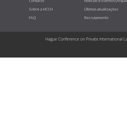
Contacto
Notícias e Eventos (Arqui
Sobre a HCCH
Últimas atualizações
FAQ
Recrutamento
Hague Conference on Private International L