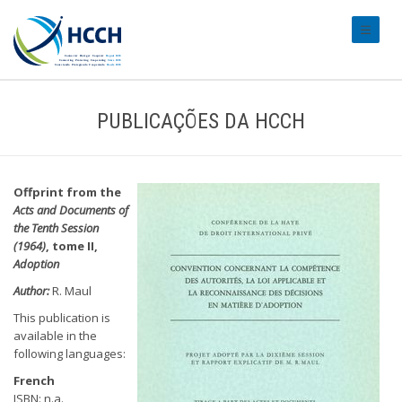
#transl
PUBLICAÇÕES DA HCCH
Offprint from the
Acts and Documents of
the Tenth Session
(1964)
, tome II,
Adoption
Author:
R. Maul
This publication is
available in the
following languages:
French
ISBN: n.a.