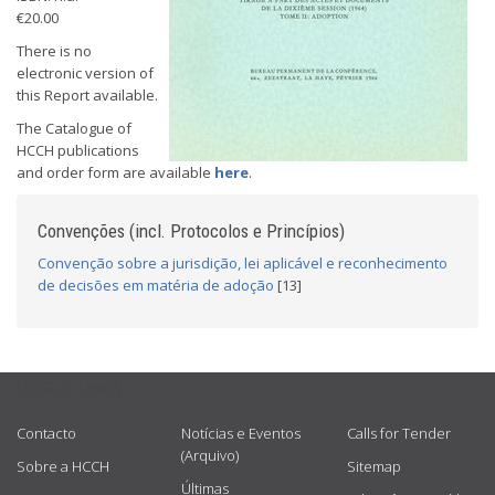
€20.00
There is no
electronic version of
this Report available.
The Catalogue of
HCCH publications
and order form are available
here
.
Convenções (incl. Protocolos e Princípios)
Convenção sobre a jurisdição, lei aplicável e reconhecimento
de decisões em matéria de adoção
[13]
USEFUL LINKS
Contacto
Notícias e Eventos
Calls for Tender
(Arquivo)
Sobre a HCCH
Sitemap
Últimas