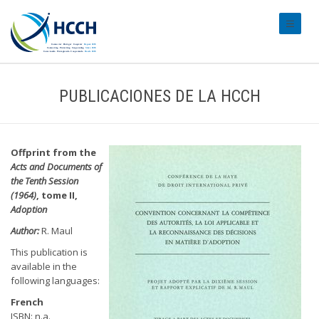
#transl
PUBLICACIONES DE LA HCCH
Offprint from the
Acts and Documents of
the Tenth Session
(1964)
, tome II,
Adoption
Author:
R. Maul
This publication is
available in the
following languages:
French
ISBN: n.a.