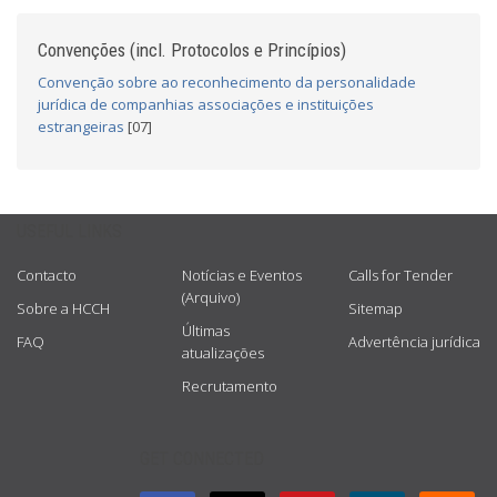
Convenções (incl. Protocolos e Princípios)
Convenção sobre ao reconhecimento da personalidade
jurídica de companhias associações e instituições
estrangeiras
[07]
USEFUL LINKS
Contacto
Notícias e Eventos
Calls for Tender
(Arquivo)
Sobre a HCCH
Sitemap
Últimas
FAQ
Advertência jurídica
atualizações
Recrutamento
GET CONNECTED