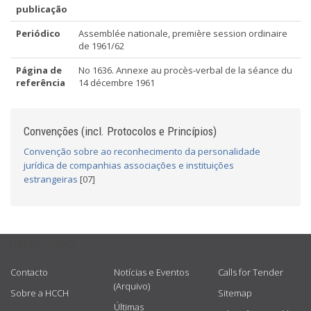
publicação
Periódico
Assemblée nationale, première session ordinaire
de 1961/62
Página de
No 1636. Annexe au procès-verbal de la séance du
referência
14 décembre 1961
Convenções (incl. Protocolos e Princípios)
Convenção sobre ao reconhecimento da personalidade
jurídica de companhias associações e instituições
estrangeiras
[07]
USEFUL LINKS
Contacto
Notícias e Eventos
Calls for Tender
(Arquivo)
Sobre a HCCH
Sitemap
Últimas