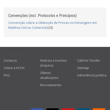
Convenções (incl. Protocolos e Princípios)
Convenção sobre a Obtenção de Provas no Estrangeiro em
Matéria Civil ou Comercial
[20]
USEFUL LINKS
Contacto
Notícias e Eventos
Calls for Tender
(Arquivo)
Sobre a HCCH
Sitemap
Últimas
FAQ
Advertência jurídica
atualizações
Recrutamento
GET CONNECTED