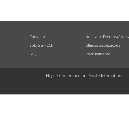
USEFUL LINKS
Contacto
Notícias e Eventos (Arqui
Sobre a HCCH
Últimas atualizações
FAQ
Recrutamento
Hague Conference on Private International L