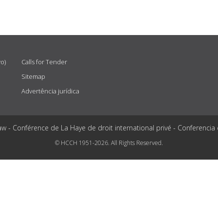
vo)
Calls for Tender
Sitemap
Advertência jurídica
aw - Conférence de La Haye de droit international privé - Conferencia
© HCCH 1951-2026. All Rights Reserved.