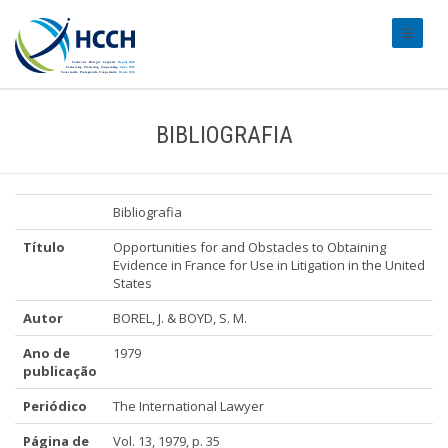
#transl
BIBLIOGRAFIA
Bibliografia
Título
Opportunities for and Obstacles to Obtaining
Evidence in France for Use in Litigation in the United
States
Autor
BOREL, J. & BOYD, S. M.
Ano de
1979
publicação
Periódico
The International Lawyer
Página de
Vol. 13, 1979, p. 35