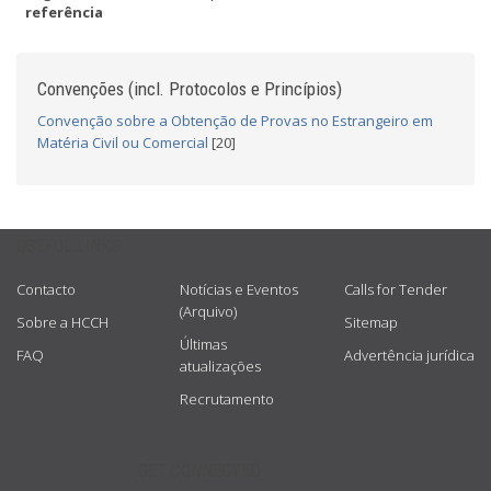
referência
Convenções (incl. Protocolos e Princípios)
Convenção sobre a Obtenção de Provas no Estrangeiro em
Matéria Civil ou Comercial
[20]
USEFUL LINKS
Contacto
Notícias e Eventos
Calls for Tender
(Arquivo)
Sobre a HCCH
Sitemap
Últimas
FAQ
Advertência jurídica
atualizações
Recrutamento
GET CONNECTED