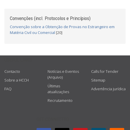
Convenções (incl. Protocolos e Princípios)
Convenção sobre a Obtenção de Provas no Estrangeiro em
Matéria Civil ou Comercial
[20]
USEFUL LINKS
Contacto
Notícias e Eventos
Calls for Tender
(Arquivo)
Sobre a HCCH
Sitemap
Últimas
FAQ
Advertência jurídica
atualizações
Recrutamento
GET CONNECTED