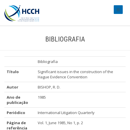
#transl
BIBLIOGRAFIA
Bibliografia
Título
Significant issues in the construction of the
Hague Evidence Convention
Autor
BISHOP, R. D.
Ano de
1985
publicação
Periódico
International Litigation Quarterly
Página de
Vol. 1, June 1985, No 1, p. 2
referência