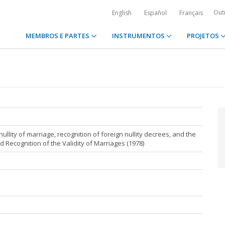
Out
English
Español
Français
MEMBROS E PARTES
INSTRUMENTOS
PROJETOS
nullity of marriage, recognition of foreign nullity decrees, and the
Recognition of the Validity of Marriages (1978)