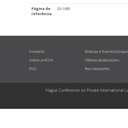
Página de
20-1985
referência
USEFUL LINKS
Contacto
Notícias e Eventos (Arqui
Sobre a HCCH
Últimas atualizações
FAQ
Recrutamento
Hague Conference on Private International L