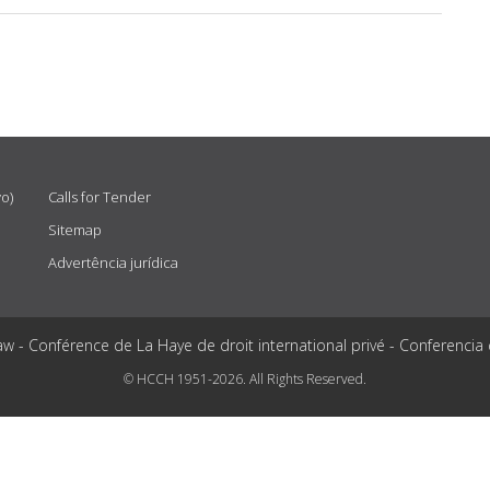
vo)
Calls for Tender
Sitemap
Advertência jurídica
aw - Conférence de La Haye de droit international privé - Conferencia
© HCCH 1951-2026. All Rights Reserved.