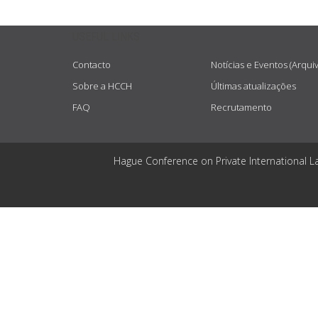
USEFUL LINKS
Contacto
Notícias e Eventos (Arqui
Sobre a HCCH
Últimas atualizações
FAQ
Recrutamento
Hague Conference on Private International L