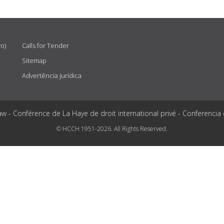
vo)
Calls for Tender
Sitemap
Advertência jurídica
aw - Conférence de La Haye de droit international privé - Conferencia
© HCCH 1951-2026. All Rights Reserved.