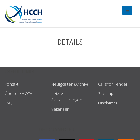
#transl
DETAILS
USEFUL LINKS
Kontakt
Neuigkeiten (Archiv)
Calls for Tender
Über die HCCH
Letzte
Sitemap
Aktualisierungen
FAQ
Disclaimer
Vakanzen
GET CONNECTED