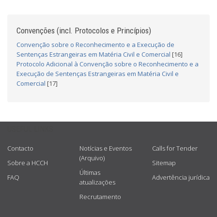
Convenções (incl. Protocolos e Princípios)
Convenção sobre o Reconhecimento e a Execução de
Sentenças Estrangeiras em Matéria Civil e Comercial
[16]
Protocolo Adicional à Convenção sobre o Reconhecimento e a
Execução de Sentenças Estrangeiras em Matéria Civil e
Comercial
[17]
USEFUL LINKS
Contacto
Notícias e Eventos
Calls for Tender
(Arquivo)
Sobre a HCCH
Sitemap
Últimas
FAQ
Advertência jurídica
atualizações
Recrutamento