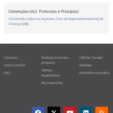
Convenções (incl. Protocolos e Princípios)
Convenção sobre os Aspectos Civis do Rapto Internacional de
Crianças
[28]
USEFUL LINKS
Contacto
Notícias e Eventos
Calls for Tender
(Arquivo)
Sobre a HCCH
Sitemap
Últimas
FAQ
Advertência jurídica
atualizações
Recrutamento
GET CONNECTED