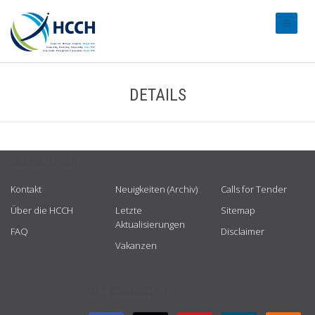
#transl
DETAILS
USEFUL LINKS
Kontakt
Neuigkeiten (Archiv)
Calls for Tender
Über die HCCH
Letzte
Sitemap
Aktualisierungen
FAQ
Disclaimer
Vakanzen
GET CONNECTED