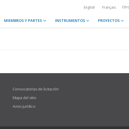
Otr
English
Français
MIEMBROS Y PARTES
INSTRUMENTOS
PROYECTOS
Convocatorias de licitación
Mapa del sitio
Aviso jurídico