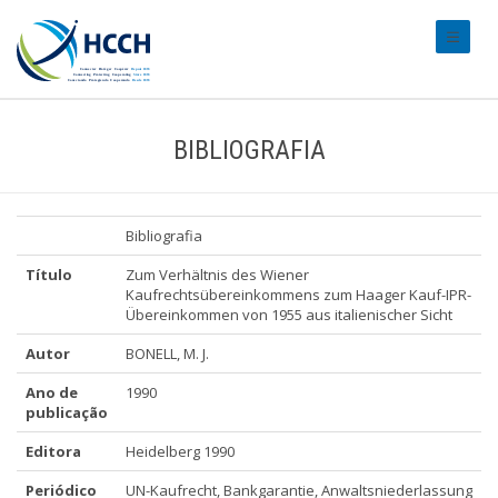
#transl
BIBLIOGRAFIA
Bibliografia
Título
Zum Verhältnis des Wiener
Kaufrechtsübereinkommens zum Haager Kauf-IPR-
Übereinkommen von 1955 aus italienischer Sicht
Autor
BONELL, M. J.
Ano de
1990
publicação
Editora
Heidelberg 1990
Periódico
UN-Kaufrecht, Bankgarantie, Anwaltsniederlassung