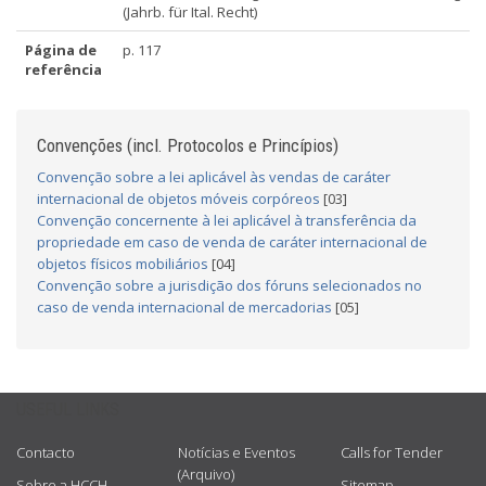
(Jahrb. für Ital. Recht)
Página de
p. 117
referência
Convenções (incl. Protocolos e Princípios)
Convenção sobre a lei aplicável às vendas de caráter
internacional de objetos móveis corpóreos
[03]
Convenção concernente à lei aplicável à transferência da
propriedade em caso de venda de caráter internacional de
objetos físicos mobiliários
[04]
Convenção sobre a jurisdição dos fóruns selecionados no
caso de venda internacional de mercadorias
[05]
USEFUL LINKS
Contacto
Notícias e Eventos
Calls for Tender
(Arquivo)
Sobre a HCCH
Sitemap