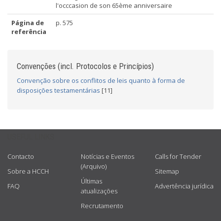
l'occcasion de son 65ème anniversaire
Página de
p. 575
referência
Convenções (incl. Protocolos e Princípios)
Convenção sobre os conflitos de leis quanto à forma de
disposições testamentárias
[11]
USEFUL LINKS
Contacto
Notícias e Eventos
Calls for Tender
(Arquivo)
Sobre a HCCH
Sitemap
Últimas
FAQ
Advertência jurídica
atualizações
Recrutamento