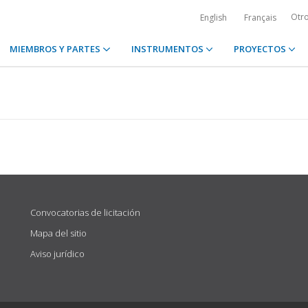
Otr
English
Français
MIEMBROS Y PARTES
INSTRUMENTOS
PROYECTOS
Convocatorias de licitación
Mapa del sitio
Aviso jurídico