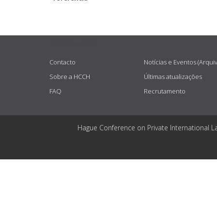
USEFUL LINKS
Contacto
Notícias e Eventos (Arqui
Sobre a HCCH
Últimas atualizações
FAQ
Recrutamento
Hague Conference on Private International L