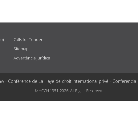
vo)
Calls for Tender
Sitemap
Advertência jurídica
aw - Conférence de La Haye de droit international privé - Conferencia
© HCCH 1951-2026. All Rights Reserved.