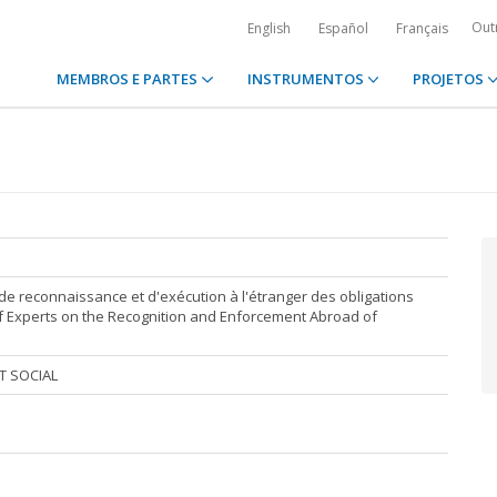
Out
English
Español
Français
MEMBROS E PARTES
INSTRUMENTOS
PROJETOS
de reconnaissance et d'exécution à l'étranger des obligations
of Experts on the Recognition and Enforcement Abroad of
T SOCIAL