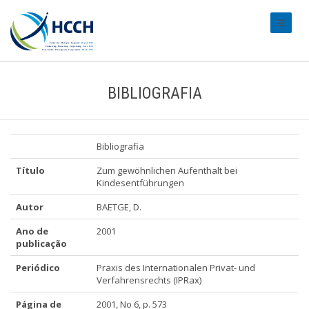
#transl
BIBLIOGRAFIA
Bibliografia
Título
Zum gewöhnlichen Aufenthalt bei
Kindesentführungen
Autor
BAETGE, D.
Ano de
2001
publicação
Periódico
Praxis des Internationalen Privat- und
Verfahrensrechts (IPRax)
Página de
2001, No 6, p. 573