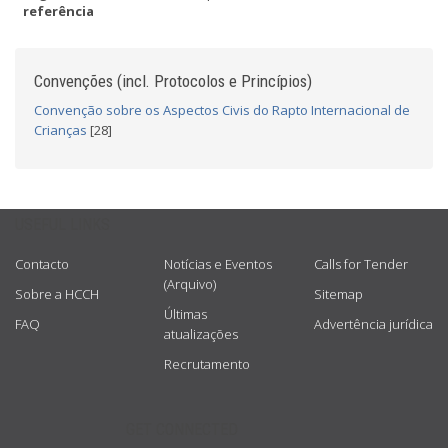
referência
Convenções (incl. Protocolos e Princípios)
Convenção sobre os Aspectos Civis do Rapto Internacional de
Crianças
[28]
USEFUL LINKS
Contacto
Notícias e Eventos
Calls for Tender
(Arquivo)
Sobre a HCCH
Sitemap
Últimas
FAQ
Advertência jurídica
atualizações
Recrutamento
GET CONNECTED