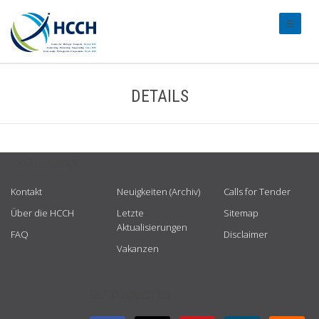
#transl
DETAILS
USEFUL LINKS
Kontakt
Neuigkeiten (Archiv)
Calls for Tender
Über die HCCH
Letzte
Sitemap
Aktualisierungen
FAQ
Disclaimer
Vakanzen
GET CONNECTED