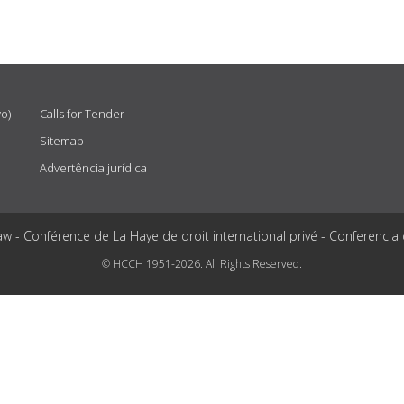
vo)
Calls for Tender
Sitemap
Advertência jurídica
aw - Conférence de La Haye de droit international privé - Conferencia
© HCCH 1951-2026. All Rights Reserved.