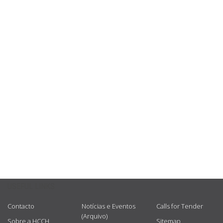
USEFUL LINKS
Contacto
Notícias e Eventos
Calls for Tender
(Arquivo)
Sobre a HCCH
Sitemap