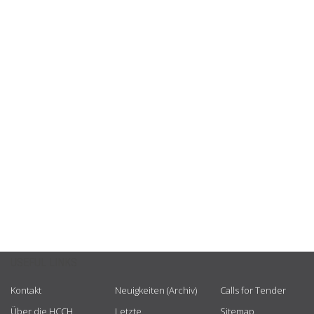
USEFUL LINKS
Kontakt
Neuigkeiten (Archiv)
Calls for Tender
Über die HCCH
Letzte
Sitemap