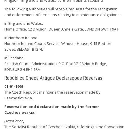
Kingdom: England and Wales, Northern Ireland, Scotland.
The following authorities will receive requests for the recognition
and enforcement of decisions relating to maintenance obligations:
in England and Wales:
Home Office, C2 Division, Queen Anne's Gate, LONDON SW1H 9AT
in Northern Ireland:
Northern Ireland Courts Service, Windsor House, 9-15 Bedford
Street, BELFAST BT2 7LT
in Scotland:
Scottish Courts Administration, P.O. Box 37, 28 North Bridge,
EDINBURGH EH1 1RA
República Checa Artigos Declarações Reservas
01-01-1993
The Czech Republic maintains the reservation made by
Czechoslovakia.
Reservation and declaration made by the former
Czechoslovakia:
(Translation)
The Socialist Republic of Czechoslovakia, referring to the Convention