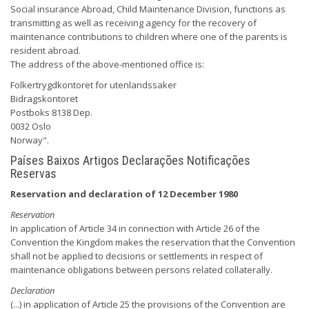
Social insurance Abroad, Child Maintenance Division, functions as
transmitting as well as receiving agency for the recovery of
maintenance contributions to children where one of the parents is
resident abroad.
The address of the above-mentioned office is:
Folkertrygdkontoret for utenlandssaker
Bidragskontoret
Postboks 8138 Dep.
0032 Oslo
Norway".
Países Baixos Artigos Declarações Notificações
Reservas
Reservation and declaration of 12 December 1980
Reservation
In application of Article 34 in connection with Article 26 of the
Convention the Kingdom makes the reservation that the Convention
shall not be applied to decisions or settlements in respect of
maintenance obligations between persons related collaterally.
Declaration
(...) in application of Article 25 the provisions of the Convention are