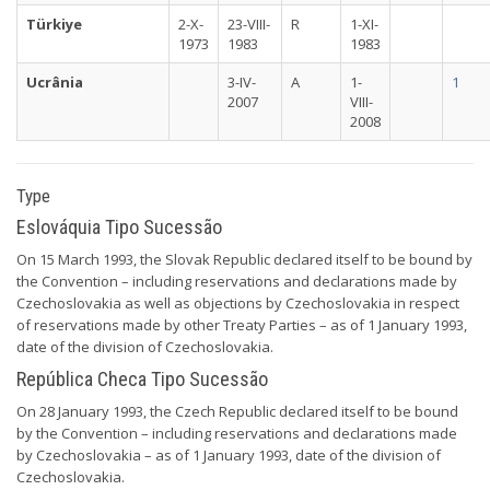
Türkiye
2-X-
23-VIII-
R
1-XI-
1973
1983
1983
Ucrânia
3-IV-
A
1-
1
2007
VIII-
2008
Type
Eslováquia Tipo Sucessão
On 15 March 1993, the Slovak Republic declared itself to be bound by
the Convention – including reservations and declarations made by
Czechoslovakia as well as objections by Czechoslovakia in respect
of reservations made by other Treaty Parties – as of 1 January 1993,
date of the division of Czechoslovakia.
República Checa Tipo Sucessão
On 28 January 1993, the Czech Republic declared itself to be bound
by the Convention – including reservations and declarations made
by Czechoslovakia – as of 1 January 1993, date of the division of
Czechoslovakia.