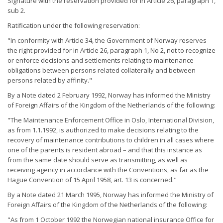
Signature with the reservation provided for in Article 26, paragraph 1,
sub 2.
Ratification under the following reservation:
"In conformity with Article 34, the Government of Norway reserves
the right provided for in Article 26, paragraph 1, No 2, not to recognize
or enforce decisions and settlements relating to maintenance
obligations between persons related collaterally and between
persons related by affinity."
By a Note dated 2 February 1992, Norway has informed the Ministry
of Foreign Affairs of the Kingdom of the Netherlands of the following:
"The Maintenance Enforcement Office in Oslo, International Division,
as from 1.1.1992, is authorized to make decisions relating to the
recovery of maintenance contributions to children in all cases where
one of the parents is resident abroad – and that this instance as
from the same date should serve as transmitting, as well as
receiving agency in accordance with the Conventions, as far as the
Hague Convention of 15 April 1958, art. 13 is concerned."
By a Note dated 21 March 1995, Norway has informed the Ministry of
Foreign Affairs of the Kingdom of the Netherlands of the following:
"As from 1 October 1992 the Norwegian national insurance Office for