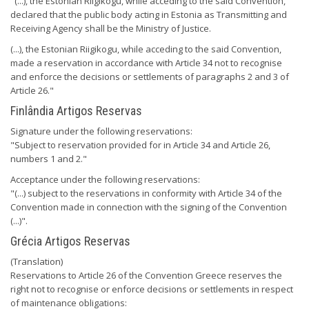
"(...), the Estonian Riigikogu, while acceding to the said Convention,
declared that the public body acting in Estonia as Transmitting and
Receiving Agency shall be the Ministry of Justice.
(...), the Estonian Riigikogu, while acceding to the said Convention,
made a reservation in accordance with Article 34 not to recognise
and enforce the decisions or settlements of paragraphs 2 and 3 of
Article 26."
Finlândia Artigos Reservas
Signature under the following reservations:
"Subject to reservation provided for in Article 34 and Article 26,
numbers 1 and 2."
Acceptance under the following reservations:
"(...) subject to the reservations in conformity with Article 34 of the
Convention made in connection with the signing of the Convention
(...)".
Grécia Artigos Reservas
(Translation)
Reservations to Article 26 of the Convention Greece reserves the
right not to recognise or enforce decisions or settlements in respect
of maintenance obligations: