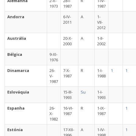
Alemanha
2-X-
28-I-
R
1-IV-
1973
1987
1987
Andorra
6-IV-
A
1-
2011
VII-
2012
Austrália
20-X-
A
1-II-
2000
2002
Bélgica
9-XI-
1976
Dinamarca
26-
7-X-
R
1-I-
1
1
V-
1987
1988
1987
Eslováquia
15-III-
Su
1-I-
1993
1993
Espanha
26-
16-VI-
R
1-IX-
1
X-
1987
1987
1982
Estónia
17-XII-
A
1-IV-
1
1996
1998