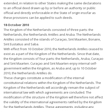
extended, in relation to other States making the same declarations
to an official deed drawn up by or before an authority or public
official and directly enforceable in the State of origin insofar as
these provisions can be applied to such deeds.
18 October 2010
The Kingdom of the Netherlands consisted of three parts: the
Netherlands, the Netherlands Antilles and Aruba. The Netherlands
Antilles consisted of the islands of Curaçao, Sint Maarten, Bonaire,
Sint Eustatius and Saba.
With effect from 10 October 2010, the Netherlands Antilles ceased to
exist as a part of the Kingdom of the Netherlands. Since that date,
the Kingdom consists of four parts: the Netherlands, Aruba, Curaçao
and Sint Maarten. Curaçao and Sint Maarten enjoy internal self-
government within the Kingdom, as Aruba and, up to 10 October
2010, the Netherlands Antilles do.
These changes constitute a modification of the internal
constitutional relations within the Kingdom of the Netherlands. The
Kingdom of the Netherlands will accordingly remain the subject of
international law with which agreements are concluded. The
modification of the structure of the Kingdom will therefore not affect
the validity of the international agreements ratified by the Kingdom
for the Netherlands Antilles. These agreements, including any