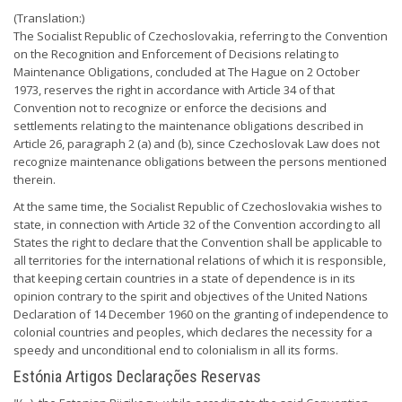
(Translation:)
The Socialist Republic of Czechoslovakia, referring to the Convention
on the Recognition and Enforcement of Decisions relating to
Maintenance Obligations, concluded at The Hague on 2 October
1973, reserves the right in accordance with Article 34 of that
Convention not to recognize or enforce the decisions and
settlements relating to the maintenance obligations described in
Article 26, paragraph 2 (a) and (b), since Czechoslovak Law does not
recognize maintenance obligations between the persons mentioned
therein.
At the same time, the Socialist Republic of Czechoslovakia wishes to
state, in connection with Article 32 of the Convention according to all
States the right to declare that the Convention shall be applicable to
all territories for the international relations of which it is responsible,
that keeping certain countries in a state of dependence is in its
opinion contrary to the spirit and objectives of the United Nations
Declaration of 14 December 1960 on the granting of independence to
colonial countries and peoples, which declares the necessity for a
speedy and unconditional end to colonialism in all its forms.
Estónia Artigos Declarações Reservas