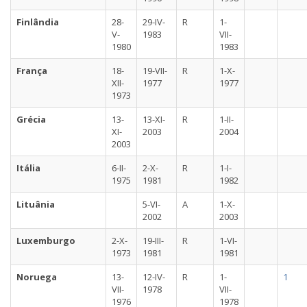
Finlândia
28-
29-IV-
R
1-
V-
1983
VII-
1980
1983
França
18-
19-VII-
R
1-X-
XII-
1977
1977
1973
Grécia
13-
13-XI-
R
1-II-
XI-
2003
2004
2003
Itália
6-II-
2-X-
R
1-I-
1975
1981
1982
Lituânia
5-VI-
A
1-X-
2002
2003
Luxemburgo
2-X-
19-III-
R
1-VI-
1973
1981
1981
Noruega
13-
12-IV-
R
1-
1
VII-
1978
VII-
1976
1978