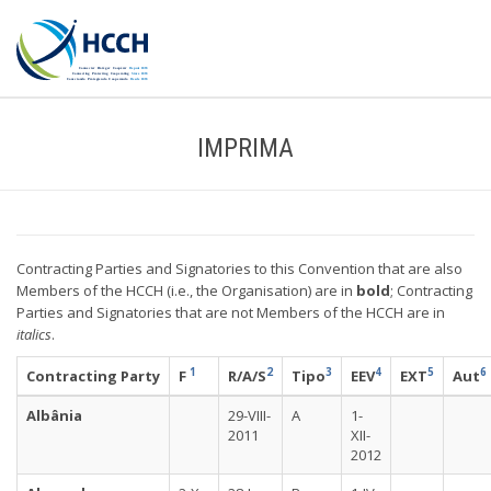
IMPRIMA
Contracting Parties and Signatories to this Convention that are also
Members of the HCCH (i.e., the Organisation) are in
bold
; Contracting
Parties and Signatories that are not Members of the HCCH are in
italics
.
1
2
3
4
5
6
Contracting Party
F
R/A/S
Tipo
EEV
EXT
Aut
Albânia
29-VIII-
A
1-
2011
XII-
2012