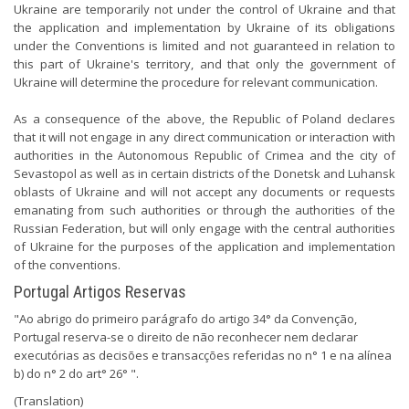
Ukraine are temporarily not under the control of Ukraine and that
the application and implementation by Ukraine of its obligations
under the Conventions is limited and not guaranteed in relation to
this part of Ukraine's territory, and that only the government of
Ukraine will determine the procedure for relevant communication.
As a consequence of the above, the Republic of Poland declares
that it will not engage in any direct communication or interaction with
authorities in the Autonomous Republic of Crimea and the city of
Sevastopol as well as in certain districts of the Donetsk and Luhansk
oblasts of Ukraine and will not accept any documents or requests
emanating from such authorities or through the authorities of the
Russian Federation, but will only engage with the central authorities
of Ukraine for the purposes of the application and implementation
of the conventions.
Portugal Artigos Reservas
"Ao abrigo do primeiro parágrafo do artigo 34° da Convenção,
Portugal reserva-se o direito de não reconhecer nem declarar
executórias as decisões e transacções referidas no n° 1 e na alínea
b) do n° 2 do art° 26° ".
(Translation)