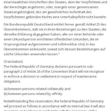
innerstaatlichen Vorschriften des Staates, dem der Verpflichtete und
der Berechtigte angehören, oder, mangels einer gemeinsamen
Staatsangehörigkeit, des am gewöhnlichen Aufenthalt des
Verpflichteten geltenden Rechts eine Unterhaltspflicht nicht besteht.
Die Bundesrepublik Deutschland erklärt ferner gemäß Artikel 25 des
Übereinkommens, daß sie in ihren Beziehungen zu den Staaten, die
dieselbe Erklärung abgegeben haben, alle vor einer Behörde oder
einer Urkundsperson errichteten öffentlichen Urkunden, die im
Ursprungsstaat aufgenommen und vollstreckbar sind, in das
Übereinkommen einbezieht, soweit sich dessen Bestimmungen auf
solche Urkunden anwenden lassen."
(Translation)
The Federal Republic of Germany declares pursuant to sub-
paragraph 2 of Article 26 of the Convention that it will not recognize
or enforce a decision or settlement in respect of maintenance
obligations
(a) between persons related collaterally and
(b) between persons related by affinity.
Notwithstanding this reservation, the Federal Republic of Germany
will proceed as follows in accordance with its internal law: it will also