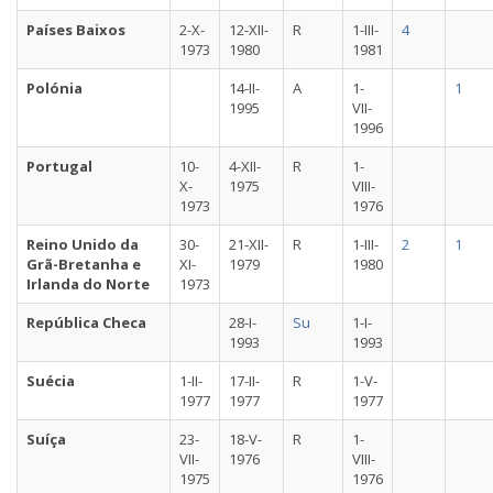
Países Baixos
2-X-
12-XII-
R
1-III-
4
1973
1980
1981
Polónia
14-II-
A
1-
1
1995
VII-
1996
Portugal
10-
4-XII-
R
1-
X-
1975
VIII-
1973
1976
Reino Unido da
30-
21-XII-
R
1-III-
2
1
Grã-Bretanha e
XI-
1979
1980
Irlanda do Norte
1973
República Checa
28-I-
Su
1-I-
1993
1993
Suécia
1-II-
17-II-
R
1-V-
1977
1977
1977
Suíça
23-
18-V-
R
1-
VII-
1976
VIII-
1975
1976