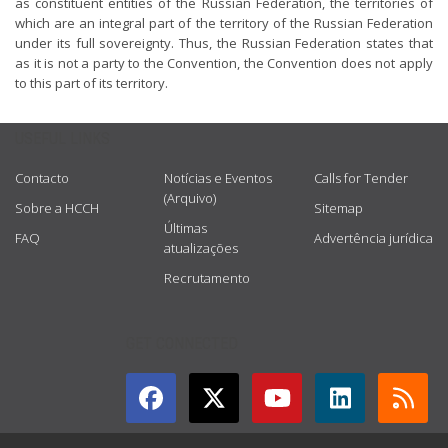
as constituent entities of the Russian Federation, the territories of
which are an integral part of the territory of the Russian Federation
under its full sovereignty. Thus, the Russian Federation states that
as it is not a party to the Convention, the Convention does not apply
to this part of its territory.
USEFUL LINKS
Contacto
Notícias e Eventos
Calls for Tender
(Arquivo)
Sobre a HCCH
Sitemap
Últimas
FAQ
Advertência jurídica
atualizações
Recrutamento
GET CONNECTED