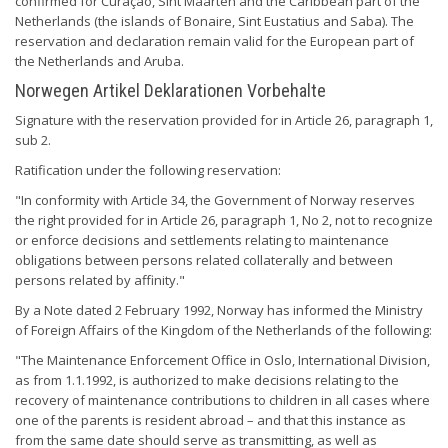
confirmed for Curaçao, Sint Maarten and the Caribbean part of the
Netherlands (the islands of Bonaire, Sint Eustatius and Saba). The
reservation and declaration remain valid for the European part of
the Netherlands and Aruba.
Norwegen Artikel Deklarationen Vorbehalte
Signature with the reservation provided for in Article 26, paragraph 1,
sub 2.
Ratification under the following reservation:
"In conformity with Article 34, the Government of Norway reserves
the right provided for in Article 26, paragraph 1, No 2, not to recognize
or enforce decisions and settlements relating to maintenance
obligations between persons related collaterally and between
persons related by affinity."
By a Note dated 2 February 1992, Norway has informed the Ministry
of Foreign Affairs of the Kingdom of the Netherlands of the following:
"The Maintenance Enforcement Office in Oslo, International Division,
as from 1.1.1992, is authorized to make decisions relating to the
recovery of maintenance contributions to children in all cases where
one of the parents is resident abroad – and that this instance as
from the same date should serve as transmitting, as well as