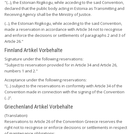
"(...), the Estonian Riigikogu, while acceding to the said Convention,
declared that the public body acting in Estonia as Transmitting and
Receiving Agency shall be the Ministry of Justice.
(...), the Estonian Riigikogu, while acceding to the said Convention,
made a reservation in accordance with Article 34 not to recognise
and enforce the decisions or settlements of paragraphs 2 and 3 of
Article 26."
Finnland Artikel Vorbehalte
Signature under the following reservations:
"Subject to reservation provided for in Article 34 and Article 26,
numbers 1 and 2."
Acceptance under the following reservations:
"(...) subject to the reservations in conformity with Article 34 of the
Convention made in connection with the signing of the Convention
(...)".
Griechenland Artikel Vorbehalte
(Translation)
Reservations to Article 26 of the Convention Greece reserves the
right not to recognise or enforce decisions or settlements in respect
of maintenance obligations: