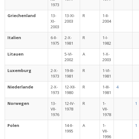
1973
Griechenland
13-
13-XI-
R
1-II-
XI-
2003
2004
2003
Italien
6-II-
2-X-
R
1-I-
1975
1981
1982
Litauen
5-VI-
A
1-X-
2002
2003
Luxemburg
2-X-
19-III-
R
1-VI-
1973
1981
1981
Niederlande
2-X-
12-XII-
R
1-III-
4
1973
1980
1981
Norwegen
13-
12-IV-
R
1-
1
VII-
1978
VII-
1976
1978
Polen
14-II-
A
1-
1
1995
VII-
1996