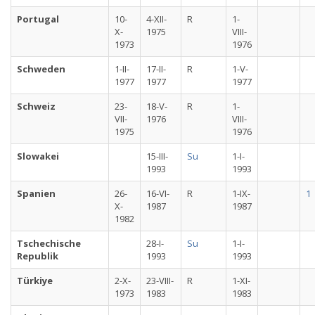
Portugal
10-
4-XII-
R
1-
X-
1975
VIII-
1973
1976
Schweden
1-II-
17-II-
R
1-V-
1977
1977
1977
Schweiz
23-
18-V-
R
1-
VII-
1976
VIII-
1975
1976
Slowakei
15-III-
Su
1-I-
1993
1993
Spanien
26-
16-VI-
R
1-IX-
1
X-
1987
1987
1982
Tschechische
28-I-
Su
1-I-
Republik
1993
1993
Türkiye
2-X-
23-VIII-
R
1-XI-
1973
1983
1983