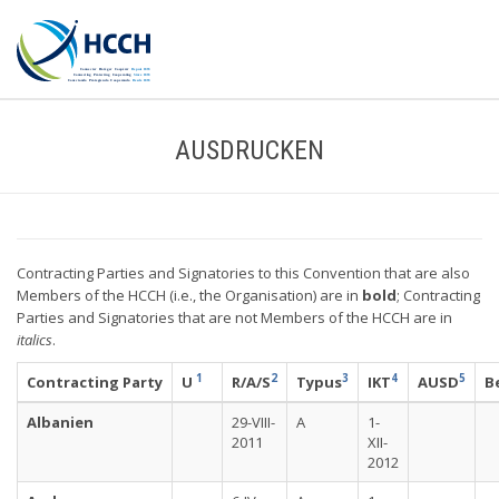
AUSDRUCKEN
Contracting Parties and Signatories to this Convention that are also
Members of the HCCH (i.e., the Organisation) are in
bold
; Contracting
Parties and Signatories that are not Members of the HCCH are in
italics
.
1
2
3
4
5
Contracting Party
U
R/A/S
Typus
IKT
AUSD
B
Albanien
29-VIII-
A
1-
2011
XII-
2012