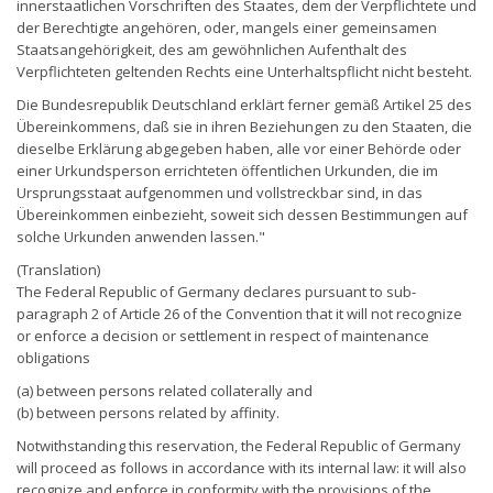
innerstaatlichen Vorschriften des Staates, dem der Verpflichtete und
der Berechtigte angehören, oder, mangels einer gemeinsamen
Staatsangehörigkeit, des am gewöhnlichen Aufenthalt des
Verpflichteten geltenden Rechts eine Unterhaltspflicht nicht besteht.
Die Bundesrepublik Deutschland erklärt ferner gemäß Artikel 25 des
Übereinkommens, daß sie in ihren Beziehungen zu den Staaten, die
dieselbe Erklärung abgegeben haben, alle vor einer Behörde oder
einer Urkundsperson errichteten öffentlichen Urkunden, die im
Ursprungsstaat aufgenommen und vollstreckbar sind, in das
Übereinkommen einbezieht, soweit sich dessen Bestimmungen auf
solche Urkunden anwenden lassen."
(Translation)
The Federal Republic of Germany declares pursuant to sub-
paragraph 2 of Article 26 of the Convention that it will not recognize
or enforce a decision or settlement in respect of maintenance
obligations
(a) between persons related collaterally and
(b) between persons related by affinity.
Notwithstanding this reservation, the Federal Republic of Germany
will proceed as follows in accordance with its internal law: it will also
recognize and enforce in conformity with the provisions of the