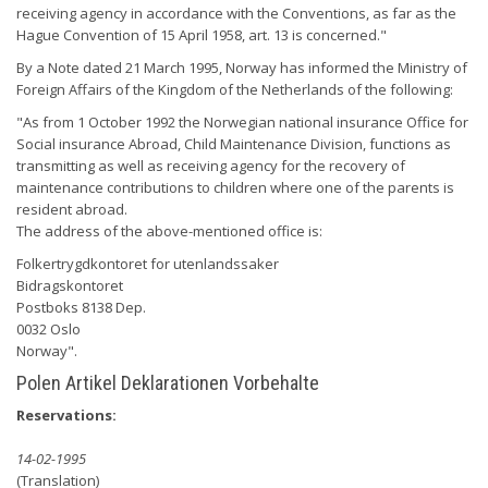
receiving agency in accordance with the Conventions, as far as the
Hague Convention of 15 April 1958, art. 13 is concerned."
By a Note dated 21 March 1995, Norway has informed the Ministry of
Foreign Affairs of the Kingdom of the Netherlands of the following:
"As from 1 October 1992 the Norwegian national insurance Office for
Social insurance Abroad, Child Maintenance Division, functions as
transmitting as well as receiving agency for the recovery of
maintenance contributions to children where one of the parents is
resident abroad.
The address of the above-mentioned office is:
Folkertrygdkontoret for utenlandssaker
Bidragskontoret
Postboks 8138 Dep.
0032 Oslo
Norway".
Polen Artikel Deklarationen Vorbehalte
Reservations:
14-02-1995
(Translation)