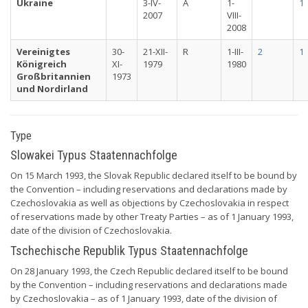
Ukraine
3-IV-
A
1-
1
2007
VIII-
2008
Vereinigtes
30-
21-XII-
R
1-III-
2
1
Königreich
XI-
1979
1980
Großbritannien
1973
und Nordirland
Type
Slowakei Typus Staatennachfolge
On 15 March 1993, the Slovak Republic declared itself to be bound by
the Convention – including reservations and declarations made by
Czechoslovakia as well as objections by Czechoslovakia in respect
of reservations made by other Treaty Parties – as of 1 January 1993,
date of the division of Czechoslovakia.
Tschechische Republik Typus Staatennachfolge
On 28 January 1993, the Czech Republic declared itself to be bound
by the Convention – including reservations and declarations made
by Czechoslovakia – as of 1 January 1993, date of the division of