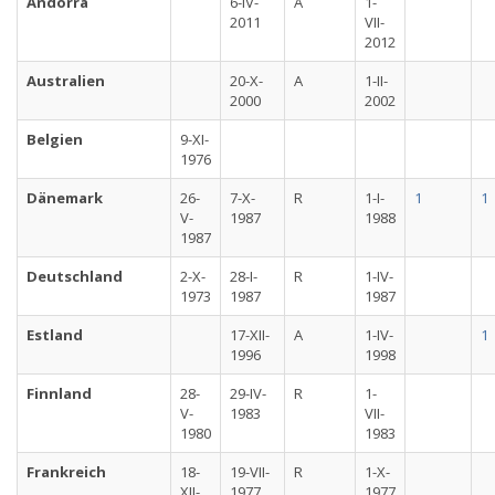
Andorra
6-IV-
A
1-
2011
VII-
2012
Australien
20-X-
A
1-II-
2000
2002
Belgien
9-XI-
1976
Dänemark
26-
7-X-
R
1-I-
1
1
V-
1987
1988
1987
Deutschland
2-X-
28-I-
R
1-IV-
1973
1987
1987
Estland
17-XII-
A
1-IV-
1
1996
1998
Finnland
28-
29-IV-
R
1-
V-
1983
VII-
1980
1983
Frankreich
18-
19-VII-
R
1-X-
XII-
1977
1977