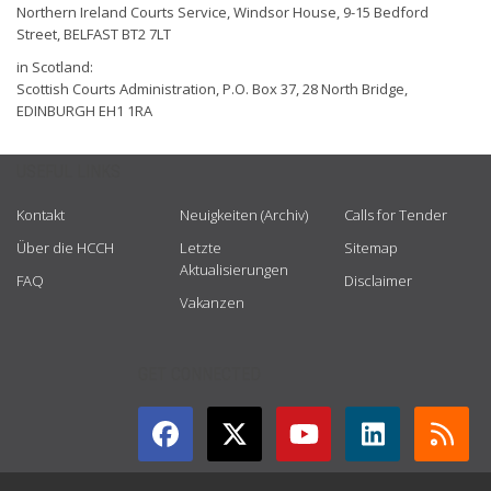
Northern Ireland Courts Service, Windsor House, 9-15 Bedford
Street, BELFAST BT2 7LT
in Scotland:
Scottish Courts Administration, P.O. Box 37, 28 North Bridge,
EDINBURGH EH1 1RA
USEFUL LINKS
Kontakt
Neuigkeiten (Archiv)
Calls for Tender
Über die HCCH
Letzte
Sitemap
Aktualisierungen
FAQ
Disclaimer
Vakanzen
GET CONNECTED