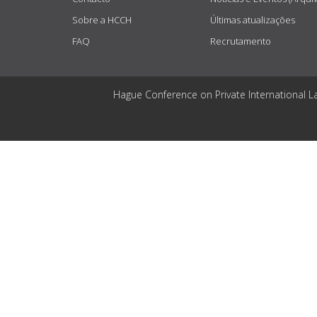
Sobre a HCCH
Últimas atualizações
FAQ
Recrutamento
Hague Conference on Private International L