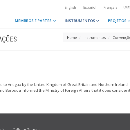
Out
English
Español
Français
MEMBROS E PARTES
INSTRUMENTOS
PROJETOS
AÇÕES
Home
Instrumentos
Convençõe
to Antigua by the United Kingdom of Great Britain and Northern Ireland.
 Barbuda informed the Ministry of Foreign Affairs that it does consider i
vo)
Calls for Tender