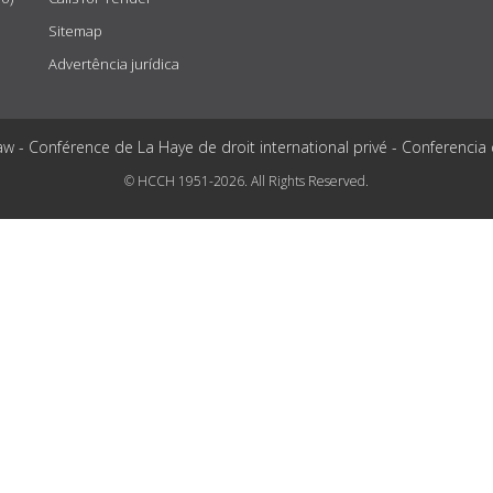
Sitemap
Advertência jurídica
aw - Conférence de La Haye de droit international privé - Conferencia
© HCCH 1951-2026. All Rights Reserved.