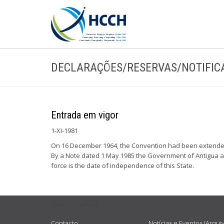
DECLARAÇÕES/RESERVAS/NOTIFIC
Entrada em vigor
1-XI-1981
On 16 December 1964, the Convention had been extended 
By a Note dated 1 May 1985 the Government of Antigua and
force is the date of independence of this State.
USEFUL LINKS
Contacto
Notícias e Eventos (Arqui