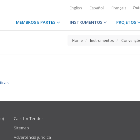
Out
English
Español
Français
MEMBROS E PARTES
INSTRUMENTOS
PROJETOS
Home
Instrumentos
Convençõe
ticas
vo)
Calls for Tender
Sitemap
Advertência jurídica