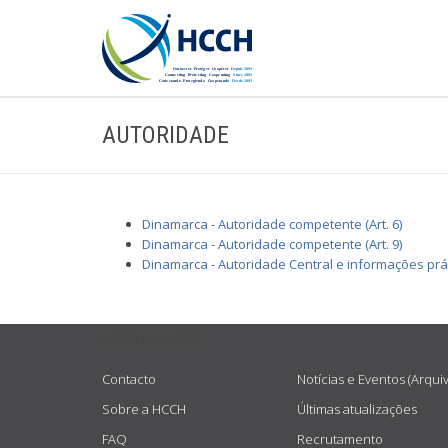
AUTORIDADE
Dinamarca - Autoridade competente (Art. 6)
Dinamarca - Autoridade competente (Art. 9)
Dinamarca - Autoridade Central e informações prá
USEFUL LINKS
Contacto
Notícias e Eventos (Arqui
Sobre a HCCH
Últimas atualizações
FAQ
Recrutamento