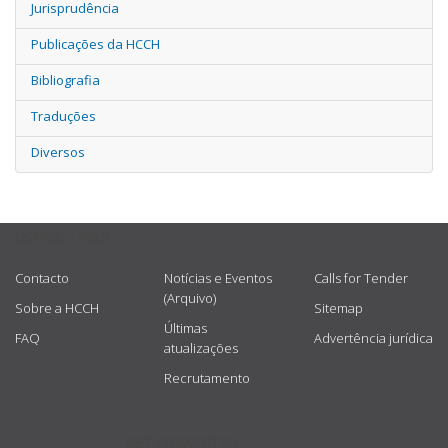
Jurisprudência
Publicações da HCCH
Bibliografia
Traduções
Diversos
USEFUL LINKS
Contacto
Notícias e Eventos
Calls for Tender
(Arquivo)
Sobre a HCCH
Sitemap
Últimas
FAQ
Advertência jurídica
atualizações
Recrutamento
GET CONNECTED