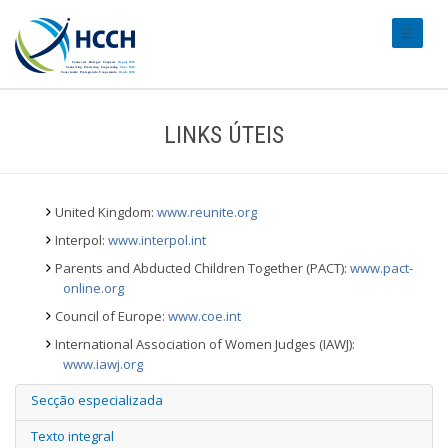
#transl
LINKS ÚTEIS
United Kingdom:
www.reunite.org
Interpol:
www.interpol.int
Parents and Abducted Children Together (PACT):
www.pact-
online.org
Council of Europe:
www.coe.int
International Association of Women Judges (IAWJ):
www.iawj.org
Secção especializada
Texto integral