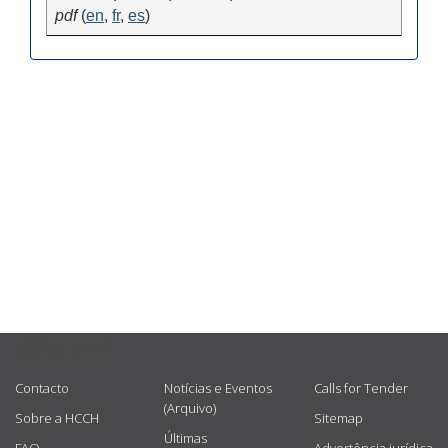
USEFUL LINKS
Contacto
Notícias e Eventos
Calls for Tender
(Arquivo)
Sobre a HCCH
Sitemap
Últimas