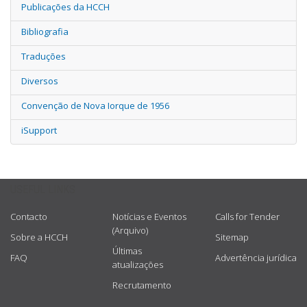
Publicações da HCCH
Bibliografia
Traduções
Diversos
Convenção de Nova Iorque de 1956
iSupport
USEFUL LINKS
Contacto
Notícias e Eventos
Calls for Tender
(Arquivo)
Sobre a HCCH
Sitemap
Últimas
FAQ
Advertência jurídica
atualizações
Recrutamento