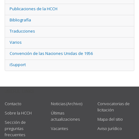
Publicaciones de la HCCH
Bibliografía
Traducciones
Varios
Convención de las Naciones Unidas de 1956
iSupport
USEFUL LINKS
Contacto
Noticias (Archivo)
Convocatorias de
licitación
Sobre la HCCH
Últimas
actualizaciones
Mapa del sitio
Sección de
preguntas
Vacantes
Aviso jurídico
frecuentes