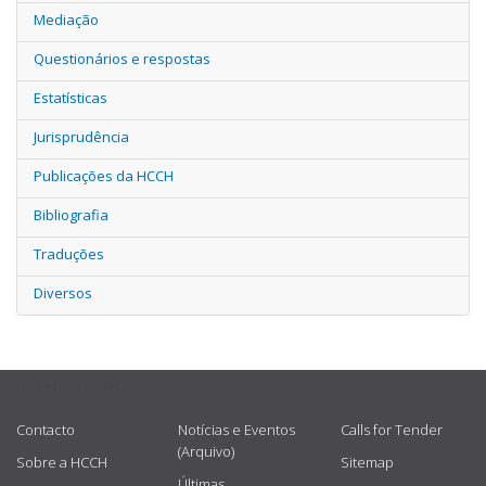
Mediação
Questionários e respostas
Estatísticas
Jurisprudência
Publicações da HCCH
Bibliografia
Traduções
Diversos
USEFUL LINKS
Contacto
Notícias e Eventos
Calls for Tender
(Arquivo)
Sobre a HCCH
Sitemap
Últimas