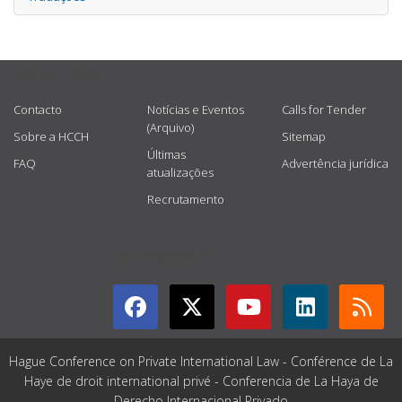
USEFUL LINKS
Contacto
Notícias e Eventos
Calls for Tender
(Arquivo)
Sobre a HCCH
Sitemap
Últimas
FAQ
Advertência jurídica
atualizações
Recrutamento
GET CONNECTED
Hague Conference on Private International Law - Conférence de La
Haye de droit international privé - Conferencia de La Haya de
Derecho Internacional Privado