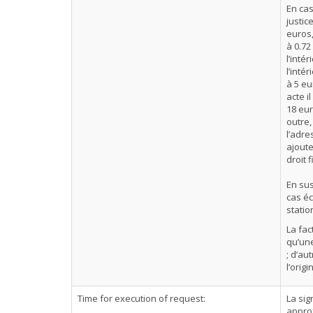
En cas
justic
euros,
à 0.72
l’inté
l’inté
à 5 eu
acte i
18 eur
outre,
l’adre
ajoute
droit 
En sus
cas éc
stati
La fac
qu’une
; d’au
l’orig
Time for execution of request:
La sig
appro