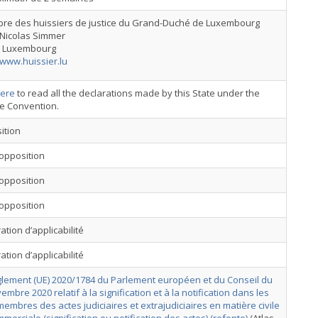
re des huissiers de justice du Grand-Duché de Luxembourg
 Nicolas Simmer
8 Luxembourg
/www.huissier.lu
ere
to read all the declarations made by this State under the
ce Convention.
ition
opposition
opposition
opposition
ation d’applicabilité
ation d’applicabilité
lement (UE) 2020/1784 du Parlement européen et du Conseil du
embre 2020 relatif à la signification et à la notification dans les
membres des actes judiciaires et extrajudiciaires en matière civile