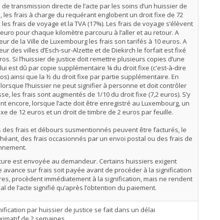
 de transmission directe de l’acte par les soins d’un huissier de
e, les frais à charge du requérant englobent un droit fixe de 72
 les frais de voyage et la TVA (17%). Les frais de voyage s’élèvent
 euro pour chaque kilomètre parcouru à l’aller et au retour. A
rieur de la Ville de Luxembourg les frais son tarifés à 10 euros. A
rieur des villes d’Esch-sur-Alzette et de Diekirch le forfait est fixé
ros. Si l’huissier de justice doit remettre plusieurs copies d’une
l lui est dû par copie supplémentaire ¼ du droit fixe (c'est-à-dire
os) ainsi que la ½ du droit fixe par partie supplémentaire. En
 lorsque l’huissier ne peut signifier à personne et doit contrôler
sse, les frais sont augmentés de 1/10 du droit fixe (7,2 euros). S’y
nt encore, lorsque l’acte doit être enregistré au Luxembourg, un
fixe de 12 euros et un droit de timbre de 2 euros par feuille.
 des frais et débours susmentionnés peuvent être facturés, le
héant, des frais occasionnés par un envoi postal ou des frais de
onnement.
ture est envoyée au demandeur. Certains huissiers exigent
 avance sur frais soit payée avant de procéder à la signification
tres, procèdent immédiatement à la signification, mais ne rendent
inal de l’acte signifié qu’après l’obtention du paiement.
nification par huissier de justice se fait dans un délai
ximatif de 2 semaines