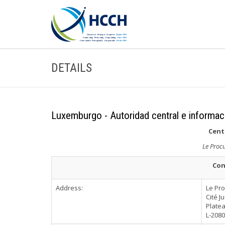
DETAILS
Luxemburgo - Autoridad central e informac
Cent
Le Procu
Con
Address:
Le Pro
Cité Ju
Platea
L-208