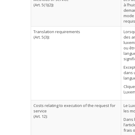
(Art. 5(1)(2)):
à l’hu
demand
mode d
requis
Translation requirements
Lorsqu
(Art. 5(3)):
des ar
luxemb
ou êt
langue
signif
Except
dans u
langue
Cliqu
Luxemb
Costs relating to execution of the request for
Le Lux
service
les mo
(Art. 12):
Dans l
l’arti
frais 