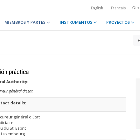
Otr
English
Français
MIEMBROS Y PARTES
INSTRUMENTOS
PROYECTOS
ión práctica
ral Authority:
reur général d’Etat
tact details:
cureur général d'Etat
diciaire
u du St. Esprit
0 Luxembourg