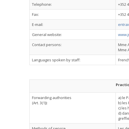
Telephone:
+352 4
Fax:
+352 4
E-mail:
entrai
General website:
www.ju
Contact persons:
Mme An
Mme Al
Languages spoken by staff:
Frenc
Practi
Forwarding authorities
a) le 
(Art. 3(1)):
b) les
c) les 
d) dan
greffi
Methods of service
Les de