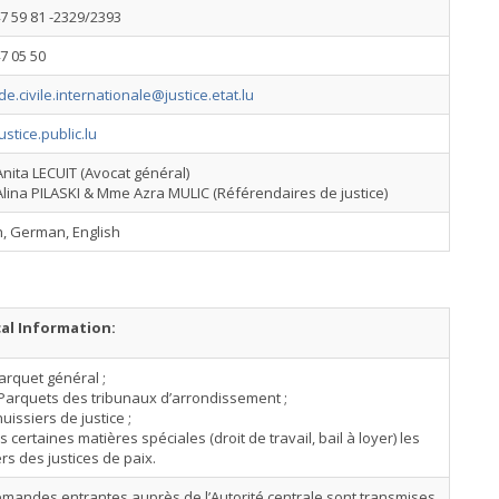
7 59 81 -2329/2393
7 05 50
de.civile.internationale@justice.etat.lu
stice.public.lu
ita LECUIT (Avocat général)
ina PILASKI & Mme Azra MULIC (Référendaires de justice)
h, German, English
cal Information:
Parquet général ;
 Parquets des tribunaux d’arrondissement ;
huissiers de justice ;
s certaines matières spéciales (droit de travail, bail à loyer) les
ers des justices de paix.
mandes entrantes auprès de l’Autorité centrale sont transmises