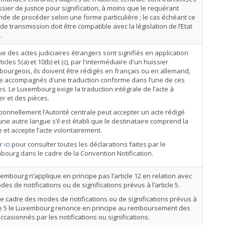
issier de justice pour signification, à moins que le requérant
e de procéder selon une forme particulière ; le cas échéant ce
e transmission doit être compatible avec la législation de l’Etat
.
e des actes judiciaires étrangers sont signifiés en application
ticles 5(a) et 10(b) et (c), par l'intermédiaire d'un huissier
ourgeois, ils doivent être rédigés en français ou en allemand,
re accompagnés d'une traduction conforme dans l’une de ces
s. Le Luxembourg exige la traduction intégrale de l’acte à
ier et des pièces.
ionnellement l’Autorité centrale peut accepter un acte rédigé
ne autre langue s’il est établi que le destinataire comprend la
 et accepte l’acte volontairement.
er
ici
pour consulter toutes les déclarations faites par le
ourg dans le cadre de la Convention Notification.
embourg n’applique en principe pas l’article 12 en relation avec
des de notifications ou de significations prévus à l’article 5.
e cadre des modes de notifications ou de significations prévus à
cle 5 le Luxembourg renonce en principe au remboursement des
occasionnés par les notifications ou significations.