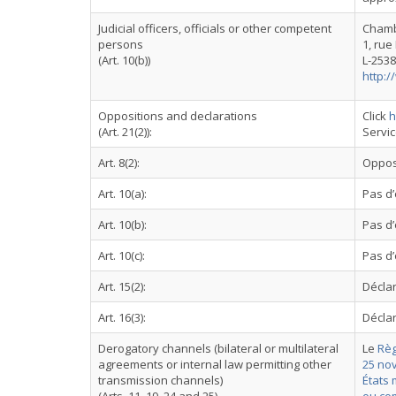
Judicial officers, officials or other competent
Chamb
persons
1, rue
(Art. 10(b))
L-253
http:/
Oppositions and declarations
Click
h
(Art. 21(2)):
Servi
Art. 8(2):
Oppos
Art. 10(a):
Pas d’
Art. 10(b):
Pas d’
Art. 10(c):
Pas d’
Art. 15(2):
Déclar
Art. 16(3):
Déclar
Derogatory channels (bilateral or multilateral
Le
Règ
agreements or internal law permitting other
25 nov
transmission channels)
États 