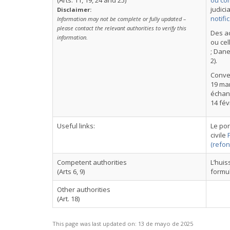
(Arts. 11, 19, 24 and 25)
ou com
judici
Disclaimer:
notifi
Information may not be complete or fully updated –
please contact the relevant authorities to verify this
Des ac
information.
ou cel
; Dane
2).
Conven
19 mar
échang
14 fév
Useful links:
Le por
civile
(refon
Competent authorities
L’huis
(Arts 6, 9)
formu
Other authorities
(Art. 18)
This page was last updated on:
13 de mayo de 2025