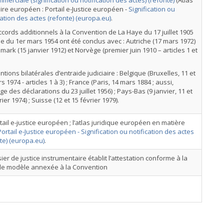
merciale (signification ou notification des actes) (refonte)
(Atlas
aire européen : Portail e-Justice européen -
Signification ou
cation des actes (refonte) (europa.eu)
.
cords additionnels à la Convention de La Haye du 17 juillet 1905
le du 1er mars 1954 ont été conclus avec : Autriche (17 mars 1972)
mark (15 janvier 1912) et Norvège (premier juin 1910 – articles 1 et
tions bilatérales d’entraide judiciaire : Belgique (Bruxelles, 11 et
s 1974 - articles 1 à 3) ; France (Paris, 14 mars 1884 ; aussi,
e des déclarations du 23 juillet 1956) ; Pays-Bas (9 janvier, 11 et
rier 1974) ; Suisse (12 et 15 février 1979).
tail e-justice européen ; l’atlas juridique européen en matière
Portail e-Justice européen - Signification ou notification des actes
te) (europa.eu)
.
sier de justice instrumentaire établit l’attestation conforme à la
le modèle annexée à la Convention