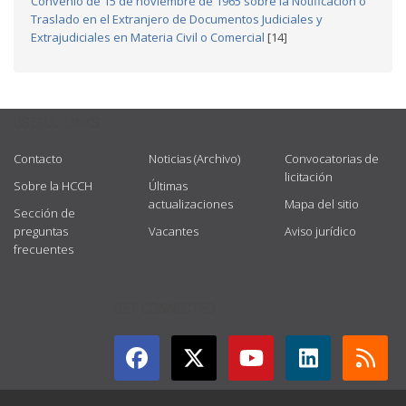
Convenio de 15 de noviembre de 1965 sobre la Notificación o
Traslado en el Extranjero de Documentos Judiciales y
Extrajudiciales en Materia Civil o Comercial
[14]
USEFUL LINKS
Contacto
Noticias (Archivo)
Convocatorias de
licitación
Sobre la HCCH
Últimas
actualizaciones
Mapa del sitio
Sección de
preguntas
Vacantes
Aviso jurídico
frecuentes
GET CONNECTED