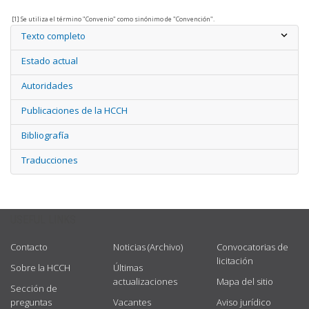
[1] Se utiliza el término "Convenio" como sinónimo de "Convención".
Texto completo
Estado actual
Autoridades
Publicaciones de la HCCH
Bibliografía
Traducciones
USEFUL LINKS
Contacto
Noticias (Archivo)
Convocatorias de
licitación
Sobre la HCCH
Últimas
actualizaciones
Mapa del sitio
Sección de
preguntas
Vacantes
Aviso jurídico