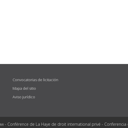
Convocatorias de licitación
Mapa del sitio
Aviso jurídico
aw - Conférence de La Haye de droit international privé - Conferencia