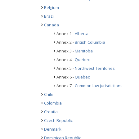
Belgium
Brazil
Canada
Annex 1 -
Alberta
Annex 2 -
British Columbia
Annex 3 -
Manitoba
Annex 4 -
Quebec
Annex 5 -
Northwest Territories
Annex 6 -
Quebec
Annex 7 -
Common law jurisdictions
Chile
Colombia
Croatia
Czech Republic
Denmark
Dominican Republic