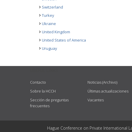
Switzerland
Turkey
Ukraine
United Kingdom
United States of America
Uruguay
USEFUL LINKS
Contacto
Noticias (Archivo)
Sobre la HCCH
Últimas actualizaciones
Sección de preguntas
Vacantes
frecuentes
Hague Conference on Private International L