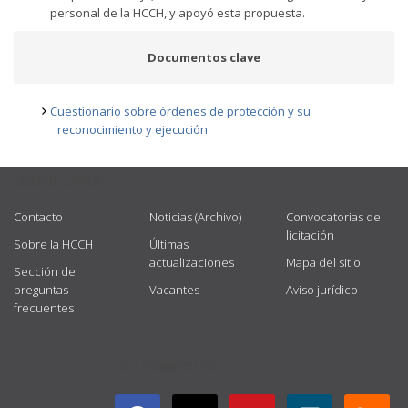
personal de la HCCH, y apoyó esta propuesta.
Documentos clave
Cuestionario sobre órdenes de protección y su
reconocimiento y ejecución
USEFUL LINKS
Contacto
Noticias (Archivo)
Convocatorias de
licitación
Sobre la HCCH
Últimas
actualizaciones
Mapa del sitio
Sección de
preguntas
Vacantes
Aviso jurídico
frecuentes
GET CONNECTED