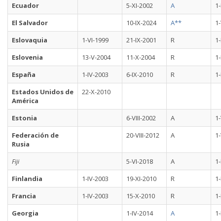
Ecuador
5-XI-2002
A
1-
El Salvador
10-IX-2024
A**
1-
Eslovaquia
1-VI-1999
21-IX-2001
R
1-
Eslovenia
13-V-2004
11-X-2004
R
1-
España
1-IV-2003
6-IX-2010
R
1-
Estados Unidos de
22-X-2010
América
Estonia
6-VIII-2002
A
1-
Federación de
20-VIII-2012
A
1-
Rusia
Fiji
5-VI-2018
A
1-
Finlandia
1-IV-2003
19-XI-2010
R
1-
Francia
1-IV-2003
15-X-2010
R
1-
Georgia
1-IV-2014
A
1-