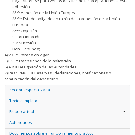
haga clic en A* para ver los detalles de las aceptaciones a esta
adhesión;
EU
A
: Adhesión de la Unión Europea
EU
A
*: Estado obligado en razón de la adhesión de la Unión
Europea
A**: Objeción
C: Continuación;
Su: Sucesión;
Den: Denuncia;
4) VIG = Entrada en vigor
5) EXT = Extensiones de la aplicación
6) Aut = Designación de las Autoridades
7) Res/D/N/CD = Reservas , declaraciones, notificaciones o
comunicación del depositario
Sección especializada
Texto completo
Estado actual
Autoridades
Documentos sobre el funcionamiento práctico