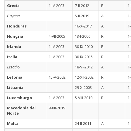
Grecia
1-IV-2003
7-II-2012
R
1-
Guyana
5-II-2019
A
1-
Honduras
16-X-2017
A
1-
Hungría
4-VII-2005
13-I-2006
R
1
Irlanda
1-IV-2003
30-IX-2010
R
1-
Italia
1-IV-2003
30-IX-2015
R
1-
Lesotho
18-VI-2012
A
1-
Letonia
15-V-2002
12-XII-2002
R
1-
Lituania
29-X-2003
A
1-
Luxemburgo
1-IV-2003
5-VIII-2010
R
1-
Macedonia del
9-XII-2019
Norte
Malta
24-II-2011
A
1-