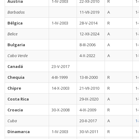
Austria
1-IV-2003
22-XII-2010
R
1-
Barbados
11-VII-2019
A
1
Bélgica
1-IV-2003
28-V-2014
R
1-
Belice
12-XII-2024
A
1
Bulgaria
8-III-2006
A
1-
Cabo Verde
4-X-2022
A
1-
Canadá
23-V-2017
Chequia
4-III-1999
13-III-2000
R
1-
Chipre
14-X-2003
21-VII-2010
R
1-
Costa Rica
29-IX-2020
A
1-
Croacia
30-X-2008
4-IX-2009
R
1-
Cuba
20-II-2017
A
1-
Dinamarca
1-IV-2003
30-VI-2011
R
1