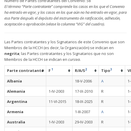
Número de Partes contratantes del Convenio: 58
El término “Parte contratante” comprende los casos en los que el Convenio
ha entrado en vigor, y los casos en los que aún no ha entrado en vigor, para
esa Parte después el depósito del instrumento de ratificación, adhesión,
aceptación o aprobación (véase la columna “VIG” del cuadro).
Las Partes contratantes y los Signatarios de este Convenio que son
Miembros de la HCCH (es decir, la Organización) se indican en
negrita
; las Partes contratantes y los Signatarios que no son
Miembros de la HCCH se indican en
cursiva
.
1
2
3
Parte contratante
F
R/A/S
Tipo
V
Albania
18-V-2006
A
1-
Alemania
1-IV-2003
17-IX-2010
R
1-
Argentina
11-VI-2015
18-IX-2025
R
1-
Armenia
1-III-2007
A
1
Australia
1-IV-2003
29-IV-2003
R
1-