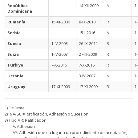
República
14-XII-2009
A
1
Dominicana
Rumanía
15-XI-2006
8-IX-2010
R
1-
Serbia
15-I-2016
A
1-
Suecia
1-IV-2003
26-IX-2012
R
1-
Suiza
1-IV-2003
27-III-2009
R
1-
Türkiye
7-X-2016
7-X-2016
R
1-
Ucrania
3-IV-2007
A
1-
Uruguay
17-XI-2009
17-XI-2009
R
1-
1) F = Firma
2) R/A/Su = Ratificación, Adhesión o Sucesión
3) Tipo = R: Ratificación;
A: Adhesión;
A*: Adhesión que da lugar a un procedimiento de aceptación;