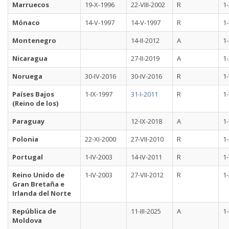
Marruecos
19-X-1996
22-VIII-2002
R
1-
Mónaco
14-V-1997
14-V-1997
R
1-
Montenegro
14-II-2012
A
1-
Nicaragua
27-II-2019
A
1-
Noruega
30-IV-2016
30-IV-2016
R
1-
Países Bajos
1-IX-1997
31-I-2011
R
1
(Reino de los)
Paraguay
12-IX-2018
A
1-
Polonia
22-XI-2000
27-VII-2010
R
1-
Portugal
1-IV-2003
14-IV-2011
R
1-
Reino Unido de
1-IV-2003
27-VII-2012
R
1-
Gran Bretaña e
Irlanda del Norte
República de
11-III-2025
A
1-
Moldova