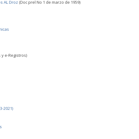
s AL Droz
(Doc prel No 1 de marzo de 1959)
nicas
 y e-Registros)
3-2021)
s