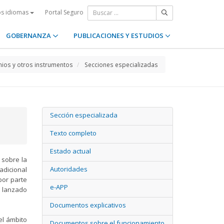
Portal Seguro
os idiomas
GOBERNANZA
PUBLICACIONES Y ESTUDIOS
ios y otros instrumentos
Secciones especializadas
Sección especializada
Texto completo
Estado actual
sobre la
Autoridades
adicional
por parte
e-APP
e lanzado
Documentos explicativos
el ámbito
Documentos sobre el funcionamiento