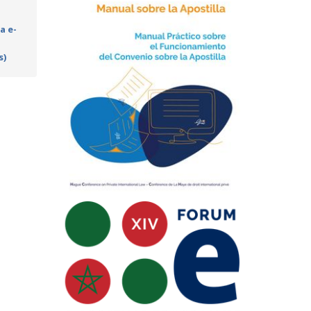
a e-
s)