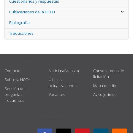
Cuestionarios y respuestas
Publicaciones de la HCCH
Bibliografía
Traducciones
USEFUL LINKS
Contacto
Noticias (Archivo)
Convocatorias de
licitación
Sobre la HCCH
Últimas
actualizaciones
Mapa del sitio
Sección de
preguntas
Vacantes
Aviso jurídico
frecuentes
GET CONNECTED