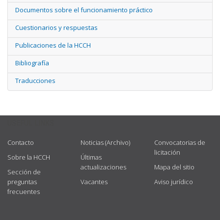
Documentos sobre el funcionamiento práctico
Cuestionarios y respuestas
Publicaciones de la HCCH
Bibliografía
Traducciones
USEFUL LINKS
Contacto
Noticias (Archivo)
Convocatorias de
licitación
Sobre la HCCH
Últimas
actualizaciones
Mapa del sitio
Sección de
preguntas
Vacantes
Aviso jurídico
frecuentes