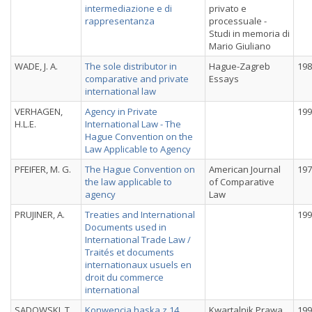
intermediazione e di
privato e
rappresentanza
processuale -
Studi in memoria di
Mario Giuliano
WADE, J. A.
The sole distributor in
Hague-Zagreb
198
comparative and private
Essays
international law
VERHAGEN,
Agency in Private
199
H.L.E.
International Law - The
Hague Convention on the
Law Applicable to Agency
PFEIFER, M. G.
The Hague Convention on
American Journal
197
the law applicable to
of Comparative
agency
Law
PRUJINER, A.
Treaties and International
199
Documents used in
International Trade Law /
Traités et documents
internationaux usuels en
droit du commerce
international
SADOWSKI, T.
Konwencja haska z 14
Kwartalnik Prawa
199