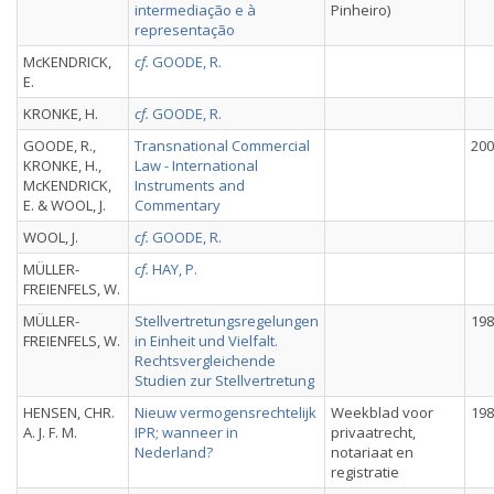
intermediação e à
Pinheiro)
representação
McKENDRICK,
cf.
GOODE, R.
E.
KRONKE, H.
cf.
GOODE, R.
GOODE, R.,
Transnational Commercial
200
KRONKE, H.,
Law - International
McKENDRICK,
Instruments and
E. & WOOL, J.
Commentary
WOOL, J.
cf.
GOODE, R.
MÜLLER-
cf.
HAY, P.
FREIENFELS, W.
MÜLLER-
Stellvertretungsregelungen
198
FREIENFELS, W.
in Einheit und Vielfalt.
Rechtsvergleichende
Studien zur Stellvertretung
HENSEN, CHR.
Nieuw vermogensrechtelijk
Weekblad voor
198
A. J. F. M.
IPR; wanneer in
privaatrecht,
Nederland?
notariaat en
registratie