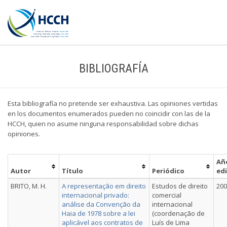
BIBLIOGRAFÍA
Esta bibliografía no pretende ser exhaustiva. Las opiniones vertidas
en los documentos enumerados pueden no coincidir con las de la
HCCH, quien no asume ninguna responsabilidad sobre dichas
opiniones.
Añ
Autor
Título
Periódico
ed
BRITO, M. H.
A representação em direito
Estudos de direito
200
internacional privado:
comercial
análise da Convenção da
internacional
Haia de 1978 sobre a lei
(coordenação de
aplicável aos contratos de
Luís de Lima