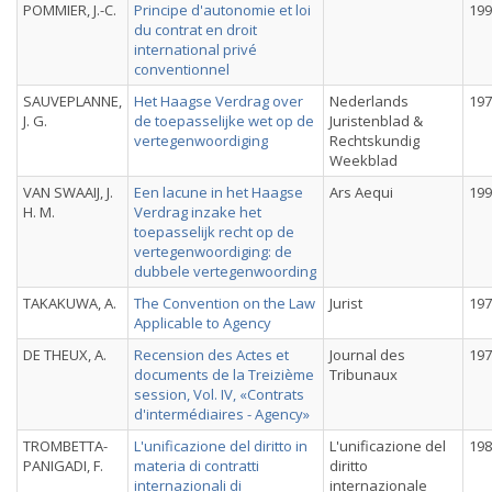
POMMIER, J.-C.
Principe d'autonomie et loi
199
du contrat en droit
international privé
conventionnel
SAUVEPLANNE,
Het Haagse Verdrag over
Nederlands
197
J. G.
de toepasselijke wet op de
Juristenblad &
vertegenwoordiging
Rechtskundig
Weekblad
VAN SWAAIJ, J.
Een lacune in het Haagse
Ars Aequi
199
H. M.
Verdrag inzake het
toepasselijk recht op de
vertegenwoordiging: de
dubbele vertegenwoording
TAKAKUWA, A.
The Convention on the Law
Jurist
197
Applicable to Agency
DE THEUX, A.
Recension des Actes et
Journal des
197
documents de la Treizième
Tribunaux
session, Vol. IV, «Contrats
d'intermédiaires - Agency»
TROMBETTA-
L'unificazione del diritto in
L'unificazione del
198
PANIGADI, F.
materia di contratti
diritto
internazionali di
internazionale