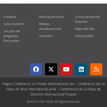
USEFUL LINKS
Contacto
Noticias (Archivo)
Convocatorias de
licitación
Sobre la HCCH
Últimas
actualizaciones
Mapa del sitio
Sección de
preguntas
Vacantes
Aviso jurídico
frecuentes
GET CONNECTED
Hague Conference on Private International Law - Conférence de La
Haye de droit international privé - Conferencia de La Haya de
Derecho Internacional Privado
© HCCH 1951-2026. All Rights Reserved.