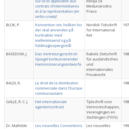
sur la loi applicable aux
Revija za
contrats d'intermédiaires
Medunarodno
et à la représentation
[en
Pravo
serbo-croate]
BLOK, P.
Konvention om, hvilken lov
Nordisk Tidsskrift
197
der skal anvendes på
for International
kontrakter med
Ret
mellemmaend og på
fuldmagtsspørgsmål
BASEDOW, J.
Das Vertretungsrecht im
Rabels Zeitschrift
198
Spiegel konkurrierender
für ausländisches
Harmonisierungsentwürfe
und
internationales
Privatrecht
BALDI, R.
Le droit de la distribution
198
commerciale dans l'Europe
communautaire
GALLE, R. C. J.
Het internationale
Tijdschrift voor
198
agentencontract
Vennootschappen,
Verenigingen en
Stichtingen (TVVS)
Dr. Mathilde
Les nouvelles Conventions
Les nouvelles
199