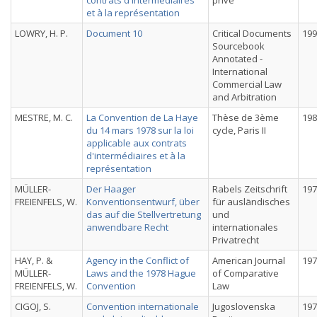
contrats d'intermédiaires
privé
et à la représentation
LOWRY, H. P.
Document 10
Critical Documents
199
Sourcebook
Annotated -
International
Commercial Law
and Arbitration
MESTRE, M. C.
La Convention de La Haye
Thèse de 3ème
198
du 14 mars 1978 sur la loi
cycle, Paris II
applicable aux contrats
d'intermédiaires et à la
représentation
MÜLLER-
Der Haager
Rabels Zeitschrift
197
FREIENFELS, W.
Konventionsentwurf, über
für ausländisches
das auf die Stellvertretung
und
anwendbare Recht
internationales
Privatrecht
HAY, P. &
Agency in the Conflict of
American Journal
197
MÜLLER-
Laws and the 1978 Hague
of Comparative
FREIENFELS, W.
Convention
Law
CIGOJ, S.
Convention internationale
Jugoslovenska
197