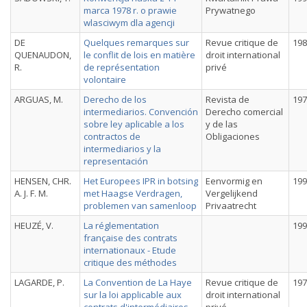
marca 1978 r. o prawie
Prywatnego
wlasciwym dla agencji
DE
Quelques remarques sur
Revue critique de
198
QUENAUDON,
le conflit de lois en matière
droit international
R.
de représentation
privé
volontaire
ARGUAS, M.
Derecho de los
Revista de
197
intermediarios. Convención
Derecho comercial
sobre ley aplicable a los
y de las
contractos de
Obligaciones
intermediarios y la
representación
HENSEN, CHR.
Het Europees IPR in botsing
Eenvormig en
199
A. J. F. M.
met Haagse Verdragen,
Vergelijkend
problemen van samenloop
Privaatrecht
HEUZÉ, V.
La réglementation
199
française des contrats
internationaux - Etude
critique des méthodes
LAGARDE, P.
La Convention de La Haye
Revue critique de
197
sur la loi applicable aux
droit international